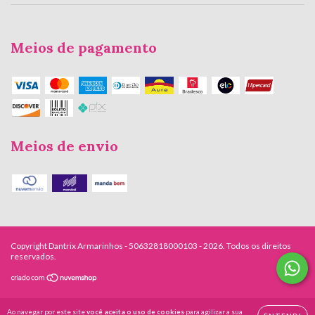
Meios de pagamento
Meios de envio
Copyright Dantrix Armarinhos - 50632818000103 - 2026. Todos os direitos
reservados.
Ao navegar por este site
você aceita o uso de cookies
para agilizar a sua