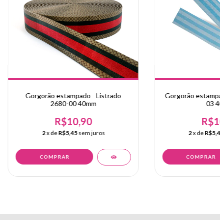
Gorgorão estampado - Listrado
Gorgorão estampa
2680-00 40mm
03 
R$10,90
R$1
2
x de
R$5,45
sem juros
2
x de
R$5,