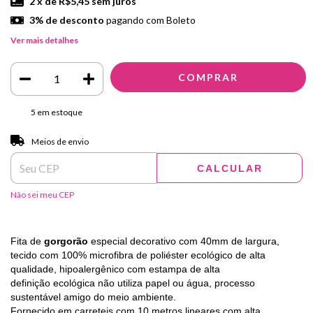
2
x de
R$5,45
sem juros
3% de desconto
pagando com Boleto
Ver mais detalhes
5
em estoque
Entregas para o CEP:
ALTERAR CEP
Meios de envio
CALCULAR
Não sei meu CEP
Fita de
gorgorão
especial decorativo com 40mm de largura,
tecido com 100% microfibra de poliéster ecológico de alta
qualidade, hipoalergênico com estampa de alta
definição ecológica não utiliza papel ou água, processo
sustentável amigo do meio ambiente.
Fornecido em carreteis com 10 metros lineares com alta