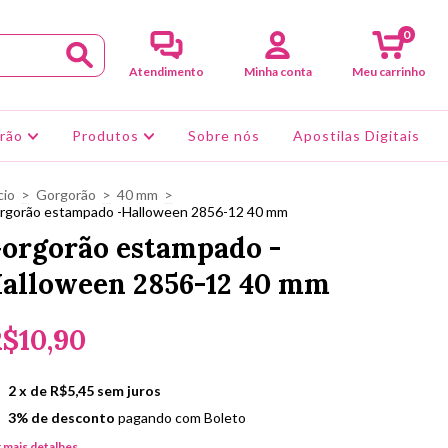
0
Atendimento
Minha conta
Meu carrinho
rão
Produtos
Sobre nós
Apostilas Digitais
cio
>
Gorgorão
>
40 mm
>
rgorão estampado -Halloween 2856-12 40 mm
orgorão estampado -
alloween 2856-12 40 mm
$10,90
2
x de
R$5,45
sem juros
3% de desconto
pagando com Boleto
 mais detalhes