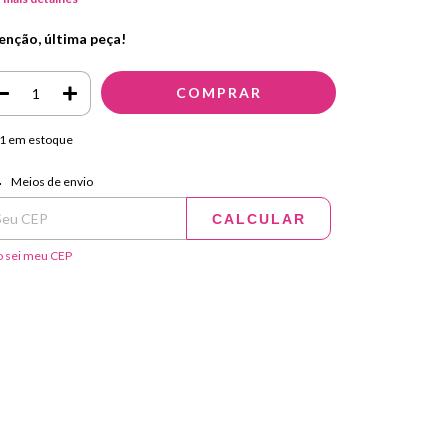
enção, última peça!
1
em estoque
regas para o CEP:
ALTERAR CEP
Meios de envio
CALCULAR
 sei meu CEP