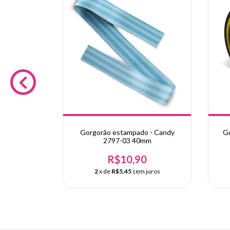
 Quadrinho
Gorgorão estampado - Candy
Go
mm
2797-03 40mm
0
R$10,90
juros
2
x de
R$5,45
sem juros