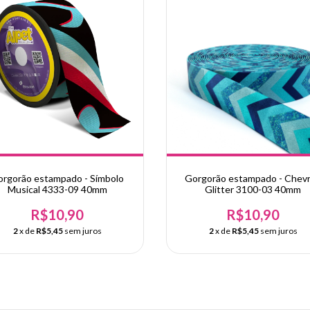
rgorão estampado - Símbolo
Gorgorão estampado - Chev
Musical 4333-09 40mm
Glitter 3100-03 40mm
R$10,90
R$10,90
2
x de
R$5,45
sem juros
2
x de
R$5,45
sem juros