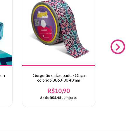
ron
Gorgorão estampado - Onça
Gorgorão
colorido 3063-00 40mm
R$10,90
2
x de
R$5,45
sem juros
2
x d