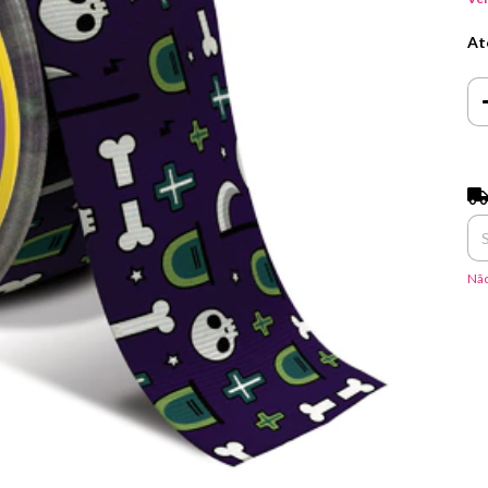
At
Ent
Não