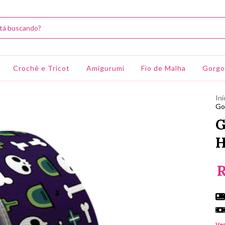
Crochê e Tricot
Amigurumi
Fio de Malha
Gorgo
Iní
Go
G
H
R
Ver