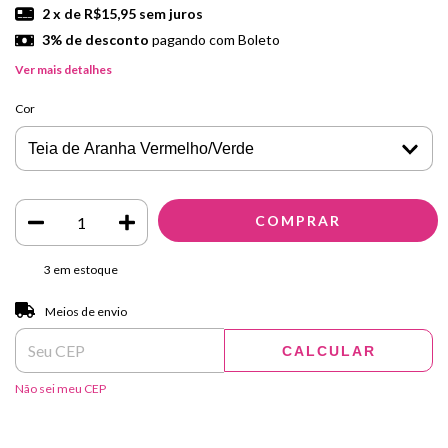
2
x de
R$15,95
sem juros
3% de desconto
pagando com Boleto
Ver mais detalhes
Cor
3
em estoque
Entregas para o CEP:
ALTERAR CEP
Meios de envio
CALCULAR
Não sei meu CEP