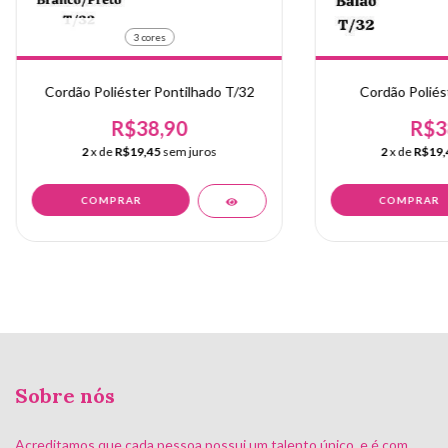
3 cores
Cordão Poliéster Pontilhado T/32
Cordão Poliés
R$38,90
R$3
2
x de
R$19,45
sem juros
2
x de
R$19,
COMPRAR
COMPRAR
Sobre nós
Acreditamos que cada pessoa possui um talento único, e é com