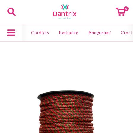
0
Cordões
Barbante
Amigurumi
Croch