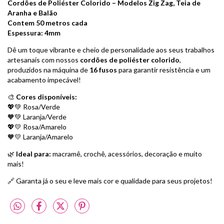
Cordões de Poliéster Colorido – Modelos Zig Zag, Teia de
Aranha e Balão
Contem 50 metros cada
Espessura: 4mm
Dê um toque vibrante e cheio de personalidade aos seus trabalhos
artesanais com nossos
cordões de poliéster colorido
,
produzidos na máquina de
16 fusos
para garantir resistência e um
acabamento impecável!
🎨
Cores disponíveis:
💖💚 Rosa/Verde
🧡💚 Laranja/Verde
💖💛 Rosa/Amarelo
🧡💛 Laranja/Amarelo
🌿
Ideal para:
macramê, crochê, acessórios, decoração e muito
mais!
🔗 Garanta já o seu e leve mais cor e qualidade para seus projetos!